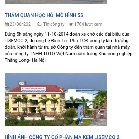
THĂM QUAN HỌC HỎI MÔ HÌNH 5S
23/06/2021
Tin công ty
1764 lượt xem
Đúng 5h sáng ngày 11-10-2014 đoàn xe chở các đại biểu của
LISEMCO 2, do ông Lê Đình Tư- Phó TGĐ công ty làm trưởng
đoàn, khởi hành từ trụ sở Công ty đến thăm quan tại nhà máy
của công ty TNHH TOTO Việt Nam nằm trong Khu công nghiệp
Thăng Long- Hà Nội.
HÌNH ẢNH CÔNG TY CỔ PHẦN MẠ KẼM LISEMCO 2