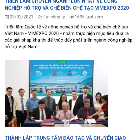
TRIỂN LÃM CHUYÊN NGÀNH LỚN NHẤT VỀ CÔNG
NGHIỆP HỖ TRỢ VÀ CHẾ BIẾN CHẾ TẠO VIMEXPO 2020
03/02/2021
Tin công ty
1695 lượt xem
Triển lãm Quốc tế về công nghiệp hỗ trợ và chế biến chế tạo
Việt Nam - VIMEXPO 2020 - nhằm thực hiện mục tiêu đưa ra
các giải pháp khả thi để thúc đẩy phát triển ngành công nghiệp
hỗ trợ Việt Nam.
THÀNH LẬP TRUNG TÂM ĐÀO TẠO VÀ CHUYỂN GIAO